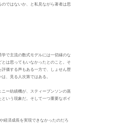
るのではないか、と私見ながら著者は思
済学で主流の数式モデルには一切縁のな
どとは思ってもいなかったとのこと。そ
を評価する声もある一方で、しょせん歴
かは、見る人次第ではある。
ェニー紡績機が、スティーブンソンの蒸
たという現象だ。そして一つ重要なポイ
ンや経済成長を実現できなかったのだろ