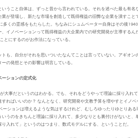
ということ自体は、ずっと昔から言われている。それを述べた最も有名
企業が登場し、新たな市場を創造して既得権益の旧弊な企業を潰すこと
実に多くの霊感をもたらした。ちなみにシュムペーター自身はその後194
ー、イノベーションって既得権益の大企業内での研究開発が主導するん
たことにするのがお作法になっている。
ットも、自分がそれを思いついたなんてことは言っていない。アギオン
ターの発想とその影響は明言している。
ベーションの定式化
ンが大事だというのはわかる。でも、それをどうやって理論に採り入れ
進すればいいのか？ なんとなく、研究開発や文教予算を増やすとイノベ
ノベーションは増えるような気はするけれど、むしろゆったりゆとりある
ういうのをきちんと理論に採り入れて、多少なりとも裏付けがないと、
採り入れて」というのはつまり、数式モデルにする、ということだ。