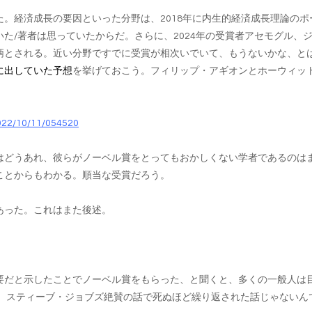
。経済成長の要因といった分野は、2018年に内生的経済成長理論の
た/著者は思っていたからだ。さらに、2024年の受賞者アセモグル、
柄とされる。近い分野ですでに受賞が相次いでいて、もうないかな、と
に出していた予想
を挙げておこう。フィリップ・アギオンとホーウィッ
2022/10/11/054520
はどうあれ、彼らがノーベル賞をとってもおかしくない学者であるのは
ことからもわかる。順当な受賞だろう。
あった。これはまた後述。
要だと示したことでノーベル賞をもらった、と聞くと、多くの一般人は
も、スティーブ・ジョブズ絶賛の話で死ぬほど繰り返された話じゃないん