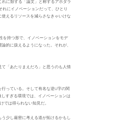
はこれに類する「論文」と称するアホダラ
それにイノベーションだって、ひとり
に使えるリソースを減らさなきゃいけな
合性を持つ形で、イノベーションをモデ
理論的に扱えるようになった。それが、
見て「あたりまえだろ」と思うのも人情
を行っている。そして有名な逆U字の関
が激しすぎる環境では、イノベーションは
だけでは得られない知見だ。
もう少し厳密に考える道が拓けるかもし