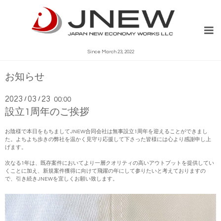
Since March 23, 2022
お知らせ
2023
03
23
/
/
00:00
設立1周年のご挨拶
お陰様で本日をもちましてJNEW合同会社は無事設立1周年を迎えることができまし
た。よちよち歩きの弊社を温かく見守り応援して下さった皆様には心より感謝申し上
げます。
次なる1年は、既存案件においてより一層クオリティの高いアウトプットを提供してい
くことに加え、新規案件獲得に向けて飛躍の年にして参りたいと考えておりますの
で、引き続きJNEWを宜しくお願い致します。