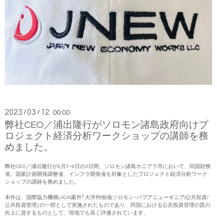
2023
03
12
/
/
00:00
弊社CEO／浦出隆行がソロモン諸島政府向けプ
ロジェクト経済分析ワークショップの講師を務
めました。
弊社CEO／浦出隆行が2月7~9日の3日間、ソロモン諸島ホニアラ市において、同国財務
省、国家計画開発調整省、インフラ開発省を対象としたプロジェクト経済分析ワーク
ショップの講師を務めました。
本件は、国際協力機構(JICA)案件｢大洋州地域(ソロモン･パプアニューギニア)公共投資/
公共投資管理｣の一部として実施されたものであり、同国における公共投資管理の質の
向上に資するものとして、現地でも高く評価されています。